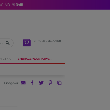
0 ЛВ.
🎁💖🚚
СПИСЪК С ЖЕЛАНИ
И СТИЛ
Сподели
: