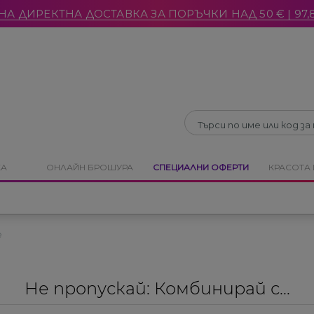
НА ДИРЕКТНА ДОСТАВКА ЗА ПОРЪЧКИ НАД 50 € | 97,8
Затвори
Затвори
КА
ОНЛАЙН БРОШУРА
СПЕЦИАЛНИ ОФЕРТИ
КРАСОТА 
e
Не пропускай: Комбинирай с...