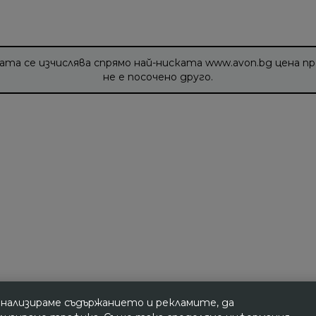
ата се изчислява спрямо най-ниската www.avon.bg цена пр
не е посочено друго.
онализираме съдържанието и рекламите, да