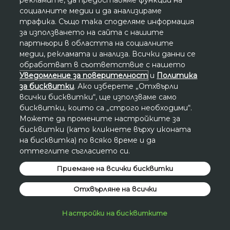
социалните медии и да анализираме
Всяко обявено намаление на цената се
трафика. Също така споделяме информация
изчислява спрямо най-ниската
за използването на сайта с нашите
www.avon.bg цена през последните 30
партньори в областта на социалните
дни, освен ако не е посочено друго.
медии, рекламата и анализа. Всички данни се
обработват в съответствие с нашето
Уведомление за поверителност
и
Политика
за бисквитки
. Ако изберете „Отхвърли
всички бисквитки“, ще използваме само
бисквитки, които са „строго необходими“.
Можете да промените настройките за
бисквитки (като кликнете върху иконата
на бисквитка) по всяко време и да
оттеглите съгласието си.
Приемане на всички бисквитки
Отхвърляне на всички
Настройки на бисквитките