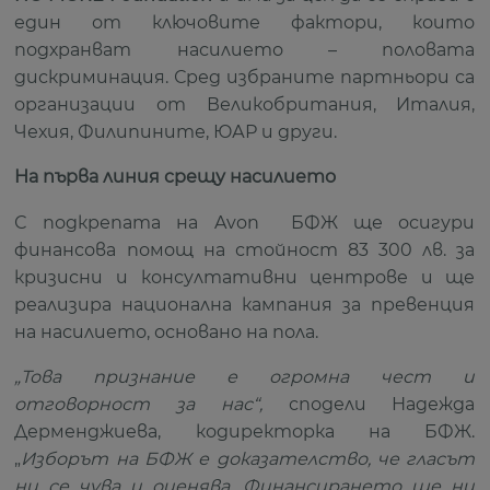
един от ключовите фактори, които
подхранват насилието – половата
дискриминация. Сред избраните партньори са
организации от Великобритания, Италия,
Чехия, Филипините, ЮАР и други.
На първа линия срещу насилието
С подкрепата на Avon
БФЖ ще осигури
финансова помощ на стойност 83 300 лв. за
кризисни и консултативни центрове и ще
реализира национална кампания за превенция
на насилието, основано на пола.
„Това признание е огромна чест и
отговорност за нас“
,
сподели Надежда
Дерменджиева, кодиректорка на БФЖ.
„
Изборът на БФЖ е доказателство, че гласът
ни се чува и оценява. Финансирането ще ни