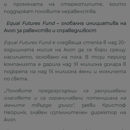
и промяната на стереотипите, които
поддържат половите неравенства.
Equal Futures Fund
– глобална инициатива на
Avon
за равенство и справедливост
Equal Futures Fund
е следваща стъпка в над 20-
годишната мисия на Avon да се бори срещу
насилието, основано на пола. В този период
компанията е дарила над 91 милиона долара в
подкрепа на над 15 милиона жени и момичета
по света.
„Половите предразсъдъци са заглушавали
гласовете и са ограничавали потенциала на
жените твърде дълго“,
заяви Кристоф
Нейринк, главен изпълнителен директор на
Avon.