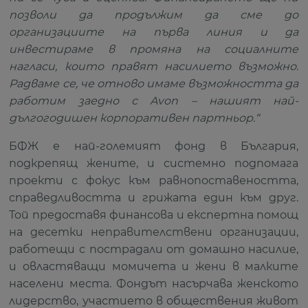
позволи да продължим да сме до
организациите на първа линия и да
инвестираме в промяна на социалните
нагласи, които правят насилието възможно.
Радваме се, че отново имаме възможността да
работим заедно с
Avon
– нашият най-
дългогодишен корпоративен партньор.“
БФЖ е най-големият фонд в България,
подкрепящ жените, и системно подпомага
проекти с фокус към равнопоставеността,
справедливостта и грижата един към друг.
Той предоставя финансова и експертна помощ
на десетки неправителствени организации,
работещи с пострадали от домашно насилие,
и овластяващи момичета и жени в малките
населени места. Фондът насърчава женското
лидерство, участието в обществения живот