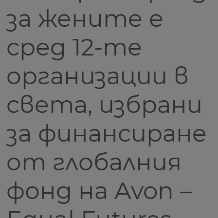
за жените е
сред 12-те
организации в
света, избрани
за финансиране
от глобалния
фонд на Avon –