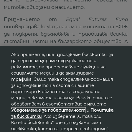
митове, свързани с насилието.
Признанието от
Equal Futures Fund
потвърждава колко значима е мисията на БФЖ
да подкрепя, вдъхновява и приобщава всички
съставни части на българското общество. А
дългогодишното партньорство с Avon
Ако приемете, ние използваме бисквитки, за
демонстрира как сътрудничеството между
да персонализираме съдържанието и
гражданския сектор и бизнеса води до
рекламите, да предоставяме функции на
устойчива социална промяна. Заедно
социалните медии и да анализираме
превръщаме солидарността в действие и
трафика. Също така споделяме информация
за използването на сайта с нашите
продължаваме да работим за изграждането на
партньори в областта на социалните
свят без насилие и с равен достъп за жените,
медии, рекламата и анализа. Всички данни се
момичетата и всички уязвими групи в
обработват в съответствие с нашето
обществото.
Уведомление за поверителност
и
Политика
за бисквитки
. Ако изберете „Отхвърли
всички бисквитки“, ще използваме само
бисквитки, които са „строго необходими“.