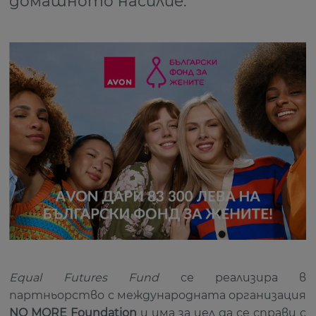
домашното насилие.
Equal Futures Fund
се реализира в
партньорство с международната организация
NO MORE Foundation
и има за цел да се справи с