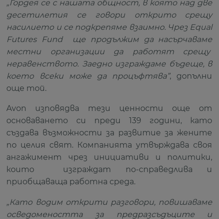
„Гордея се с нашата общност, в която над две
десетилетия се говори открито срещу
насилието и се подкрепяме взаимно. Чрез Equal
Futures Fund ще продължим да насърчаваме
местни организации да работят срещу
неравенството. Заедно изграждаме бъдеще, в
което всеки може да процъфтява”
, допълни
още той.
Avon изповядва тези ценности още от
основаването си преди 139 години, като
създава възможности за развитие за жените
по целия свят. Компанията утвърждава своя
ангажимент чрез инициативи и политики,
които изграждат по-справедлива и
приобщаваща работна среда.
„Като водим открити разговори, повишаваме
осведомеността за предразсъдъците и