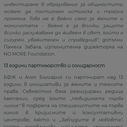
инвестираме в образование за общностите,
можем да постигнем истинска и трайна
промяна. Това не е важно само за жените и
момичетата – важно е за всички, защото
всички заслужаваме да живеем в свят, който е
сигурен, уважителен и справедлив“,
допълни
Памела Забала, изпълнителна директорка на
NO MORE Foundation.
13 години партньорство и солидарност
БФЖ и Avon България си партнират над 13
години в инициативи за жените и техните
права. Съвместно бяха реализирани редица
кампании, сред които
„Невидимата първа
линия“
в подкрепа на специалистите на първа
линия в кризисните и консултативни
центрове, както и
„Заблудите в любовта“,
която разобличава най-често срещаните