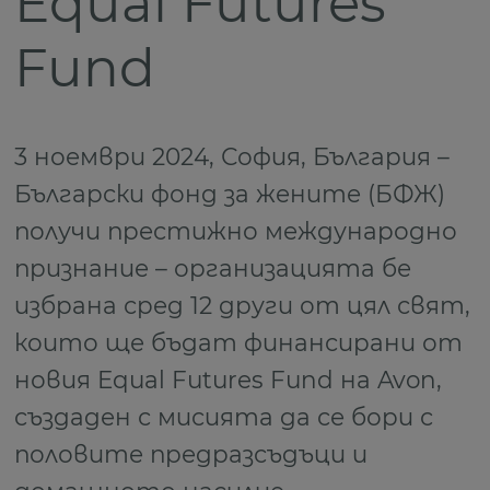
Equal Futures
Fund
3 ноември 2024, София, България –
Български фонд за жените (БФЖ)
получи престижно международно
признание – организацията бе
избрана сред 12 други от цял свят,
които ще бъдат финансирани от
новия Equal Futures Fund на Avon,
създаден с мисията да се бори с
половите предразсъдъци и