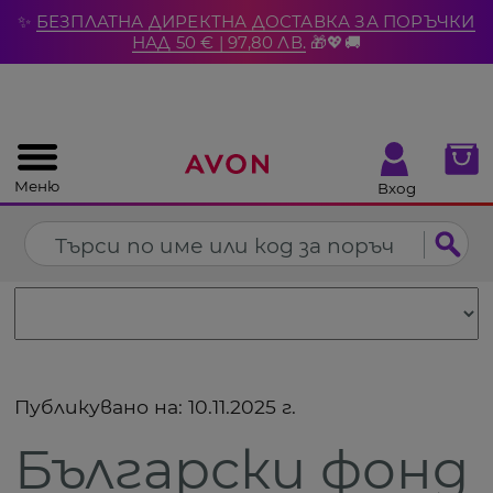
%
✨
БЕЗПЛАТНА ДИРЕКТНА ДОСТАВКА ЗА ПОРЪЧКИ
Затвори
НАД 50 € | 97,80 ЛВ.
🎁💖🚚
Меню
Вход
Публикувано на:
10.11.2025 г.
Български фонд