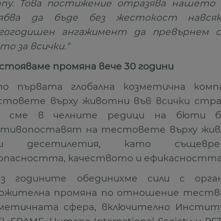
ny. Това постижение отразява нашето 
ябва да бъде без жестокост навсяк
лгогодишен ангажимент да превърнем с
то за всички.“
тояваме промяна вече 30 години
то първата глобална козметична комп
товете върху животни във всички стран
е сме в челните редици на бюти б
тивопоставят на тестовете върху жив
и десетилетия, като същеврем
опасността, качеството и ефикасността
ез годините обединихме сили с орга
ожителна промяна по отношение теств
метичната сфера, включително Инстит