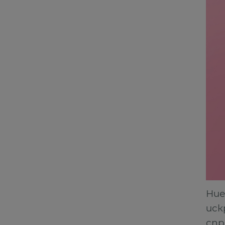
Ние
иск
сп