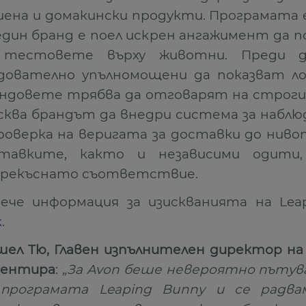
иена и домакински продукти. Програмата 
един бранд е поел искрен ангажимент да 
 тестовете върху животни. Преди 
дователно упълномощени да показват ло
ндовете трябва да отговарят на строги
сква брандът да внедри система за набл
роверка на веригата за доставки до ниво
ставките, както и независими одити
прекъснато съответствие.
ече информация за изискванията на Lea
к
.
ел Тю, Главен изпълнителен директор на Cru
ментира
:
„За Avon беше невероятно пътува
 програмата Leaping Bunny и се радва