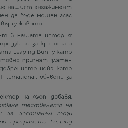
рие нашият ангажимент
ен да бъде мощен глас
върху животни.
ент в нашата история:
 продукти за красота и
мата Leaping Bunny като
етовно признат златен
одобрението идва като
ternational, обявено за
ектор на Avon, добавя
:
тяване тестването на
ди да достигнем този
по програмата Leaping