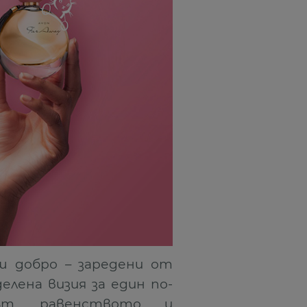
ш добро – заредени от
лена визия за един по-
ът, равенството и