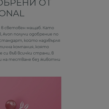
ОБРЕНИ ОТ
IONAL
 в световен мащаб. Като
l, Avon получи одобрение по
 стандарт, който надхвърля
тична компания, която
си във всички страни, в
ди на тестване без животни