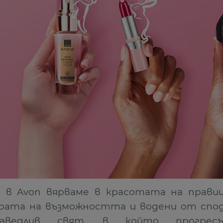
 в Avon вярваме в красотата на прави
рата на възможността и водени от споде
раведлив свят, в който прогрес