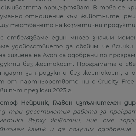
ойчивостта процъфтяват. В това се к
хуманно отношение към животните, реш
щу тестването на козметични продукти 
с отбелязваме един много значим мом
ме удоволствието да обявим, че всички
на хигиена на Avon са одобрени по програ
дукти без жестокост. Програмата е св
ндарт за продукти без жестокост, а 
т от партньорството ни с Cruelty Free In
ви път през юли 2023 г.
стоф Нейринк, Главен изпълнителен дир
лед три десетилетия работа за прекра
зметика върху животни, ние сме гор
йъгълен камък и да получим одобрение 