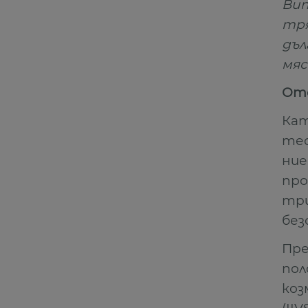
Bun
тр
дъ
мяс
Отс
Ка
тес
ни
про
тр
без
Пр
пол
коз