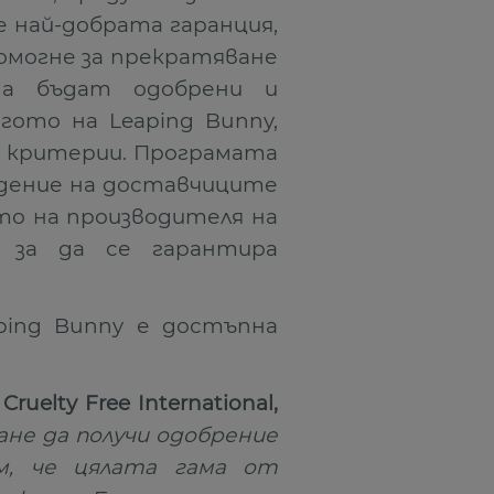
е най-добрата гаранция,
помогне за прекратяване
да бъдат одобрени и
гото на Leaping Bunny,
 критерии. Програмата
юдение на доставчиците
то на производителя на
, за да се гарантира
ping Bunny е достъпна
elty Free International,
не да получи одобрение
м, че цялата гама от