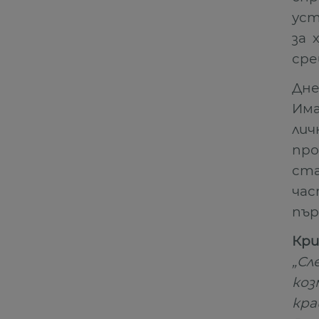
уст
за 
сре
Дне
Има
лич
про
ста
час
пър
Кри
„С
ко
кра