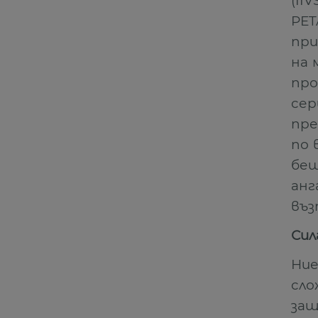
(II
PET
при
на 
про
сер
пре
по 
беш
анг
въз
Сил
Ние
сло
защ