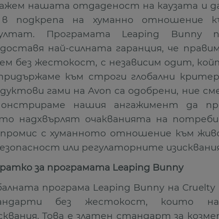
ажем нашата отдаденост на каузата и да
 в подкрепа на хуманно отношение 
зултат. Програмата Leaping Bunny
доставя най-силната гаранция, че правим
ем без жестокост, с независим одит, кой
придържаме към строги глобални критери
дуктови гами на Avon са одобрени, ние см
монстрираме нашия ангажимент да пр
то надхвърлят очакванията на потреби
мпромис с хуманното отношение към жи
безопасност или регулаторните изисквания
ратко за програмата Leaping Bunny
балната програма Leaping Bunny на Cruelty F
андарти без жестокост, които над
сквания. Това е златен стандарт за козме