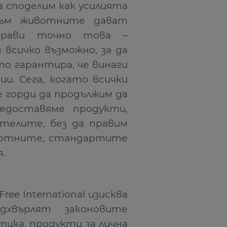
 споделим как усилията
към животните дават
 прави точно това –
 всичко възможно, за да
то гарантира, че винаги
и. Сега, когато всички
е горди да продължим да
едоставяме продукти,
телите, без да правим
вотните, стандартите
.
ree International изисква
хвърлят законовите
тика, продукти за лична