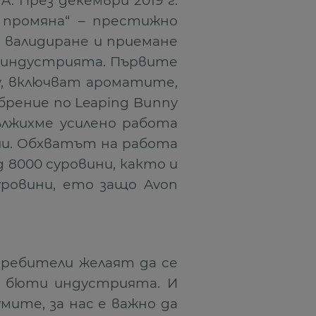
TA. През декември 2019 г.
 промяна“ – престижно
, валидиране и приемане
 индустрията. Първите
y, включват ароматите,
брение по Leaping Bunny
ължихме усилено работа
ии. Обхватът на работа
 8000 суровини, както и
уровини, ето защо Avon
ребители желаят да се
в бюти индустрията. И
ите, за нас е важно да