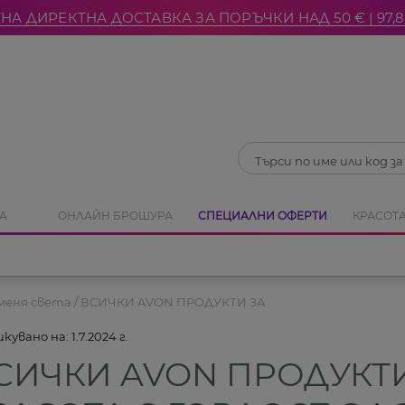
НА ДИРЕКТНА ДОСТАВКА ЗА ПОРЪЧКИ НАД 50 € | 97,8
Затвори
А
ОНЛАЙН БРОШУРА
СПЕЦИАЛНИ ОФЕРТИ
КРАСОТА
меня света
ВСИЧКИ AVON ПРОДУКТИ ЗА
кувано на:
1.7.2024 г.
СИЧКИ AVON ПРОДУКТ