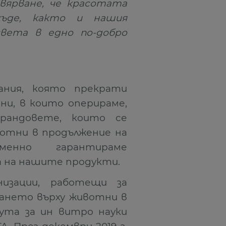
вярване, че красотата
ъде, к
акто и нашия
вета в едно по-добро
ания, която прекрати
и, в които оперираме,
рандовете, които се
отни в продължение на
енно гарантираме
 на нашите продукти.
низации, работещи за
ането върху животни в
ута за ин витро науки