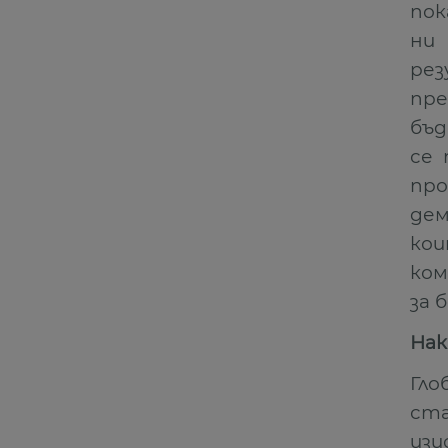
пок
ни
ре
пре
бъд
се 
про
де
кои
ко
за 
Нак
Гло
ст
изи