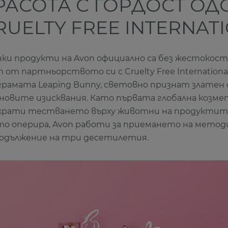
РАСОТА С ГОРДОСТ ОД
RUELTY FREE INTERNAT
чки продукти на Avon официално са без жестокост
 от партньорството си с Cruelty Free Internationa
грамата Leaping Bunny, световно признат златен
оновите изисквания. Като първата глобална козме
крати тестването върху животни на продуктите 
то оперира, Avon работи за приемането на мето
родължение на три десетилетия.