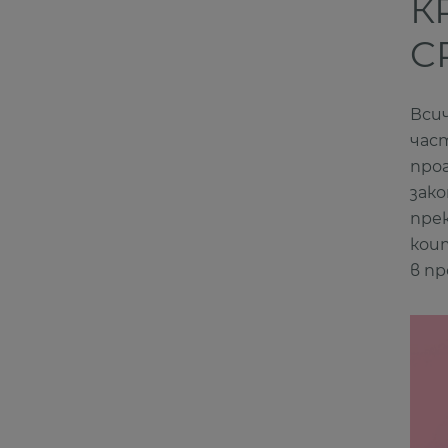
К
C
Вси
част
про
зак
пре
кои
в п