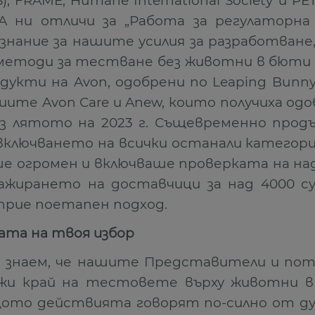
VS), FRAME, Humane International Society и PE
A ни отличи за „Работа за регулаторна
знание за нашите усилия за разработване
методи за тестване без животни в бюти
дукти на Avon, одобрени по Leaping Bunn
иите Avon Care и Anew, които получиха одо
з лятото на 2023 г. Същевременно прод
включването на всички останали категор
е огромен и включваше проверката на над
ажирането на доставчици за над 4000 с
прие поетапен подход.
ата на твоя избор
 знаем, че нашите Представители и пот
жи край на тестовете върху животни 
ото действията говорят по-силно от дум