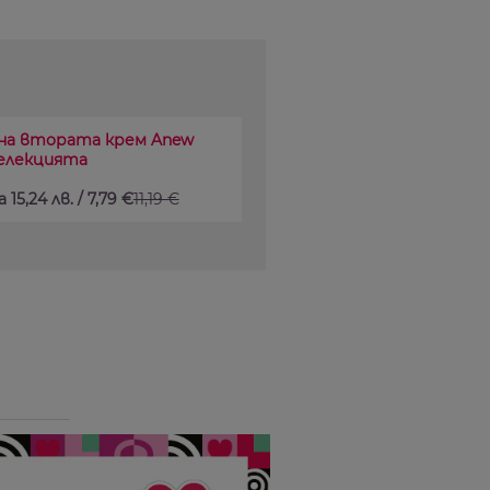
 на втората крем Anew
елекцията
 15,24 лв. / 7,79 €
11,19 €