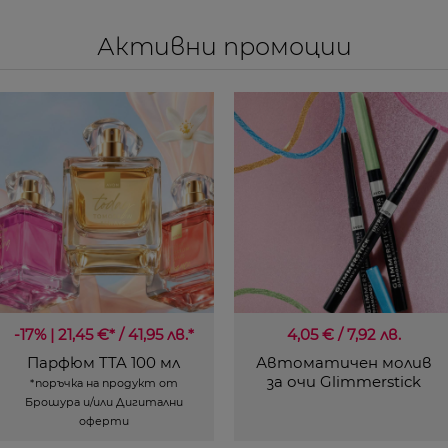
Активни промоции
-17% | 21,45 €* / 41,95 лв.*
4,05 € / 7,92 лв.
Парфюм TTA 100 мл
Автоматичен молив
за очи Glimmerstick
*поръчка на продукт от
Брошура и/или Дигитални
оферти