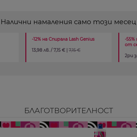
Налични намаления само този месец
-12% на Спирала Lash Genius
-55%
от с
13,98 лв. / 7,15 € |
7,15 €
2ри за
БЛАГОТВОРИТЕЛНОСТ