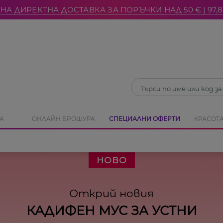
НА ДИРЕКТНА ДОСТАВКА ЗА ПОРЪЧКИ НАД 50 € | 97,8
Затвори
А
ОНЛАЙН БРОШУРА
СПЕЦИАЛНИ ОФЕРТИ
КРАСОТА
НОВО
Открий новия
КАДИФЕН МУС ЗА УСТНИ