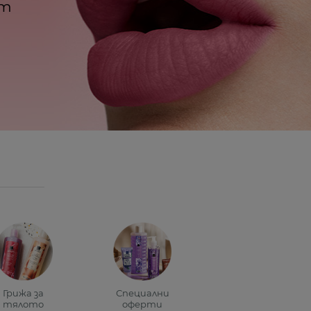
кт
Грижа за
Специални
тялото
оферти