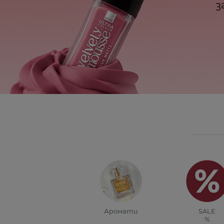
з
Аромати
SALE
%