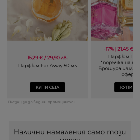
-17% | 21,45 €* / 
Парфюм TTA 
15,29 € / 29,90 лв.
*поръчка на п
Парфюм Far Away 50 мл
Брошура и/или 
оферт
КУПИ СЕГА
КУПИ СЕ
Плъзни, за да видиш промоциите ›
Налични намаления само този