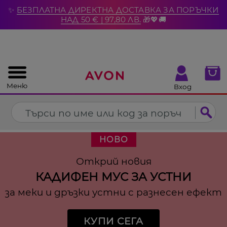
%
✨
БЕЗПЛАТНА ДИРЕКТНА ДОСТАВКА ЗА ПОРЪЧКИ
Затвори
НАД 50 € | 97,80 ЛВ.
🎁💖🚚
Меню
Вход
НОВО
Открий новия
КАДИФЕН МУС ЗА УСТНИ
за меки и дръзки устни с разнесен ефект
КУПИ СЕГА