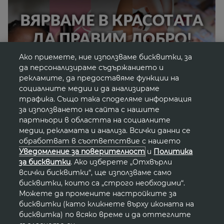
Ако приемете, ние използваме бисквитки, за
да персонализираме съдържанието и
рекламите, да предоставяме функции на
социалните медии и да анализираме
трафика. Също така споделяме информация
за използването на сайта с нашите
партньори в областта на социалните
медии, рекламата и анализа. Всички данни се
обработват в съответствие с нашето
Уведомление за поверителност
и
Политика
Новини от света на
за бисквитки
. Ако изберете „Отхвърли
всички бисквитки“, ще използваме само
красотата
бисквитки, които са „строго необходими“.
Можете да промените настройките за
бисквитки (като кликнете върху иконата на
бисквитка) по всяко време и да оттеглите