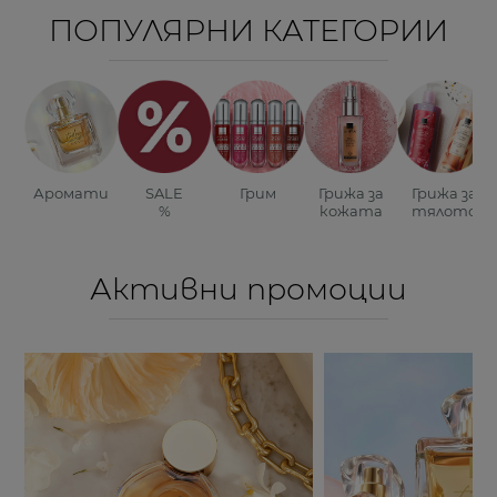
ПОПУЛЯРНИ КАТЕГОРИИ
Аромати
SALE
Грим
Грижа за
Грижа за
%
кожата
тялото
Активни промоции