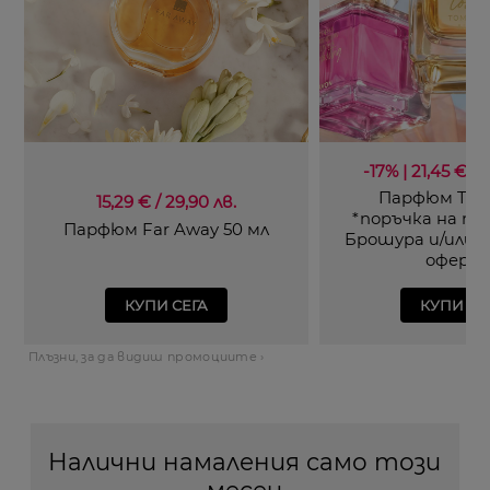
-17% | 21,45 €* / 
Парфюм TTA 
15,29 € / 29,90 лв.
*поръчка на п
Парфюм Far Away 50 мл
Брошура и/или 
оферт
КУПИ СЕГА
КУПИ СЕ
Плъзни, за да видиш промоциите ›
Налични намаления само този