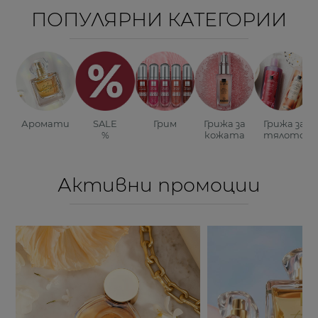
ПОПУЛЯРНИ КАТЕГОРИИ
Аромати
SALE
Грим
Грижа за
Грижа за
%
кожата
тялото
Активни промоции