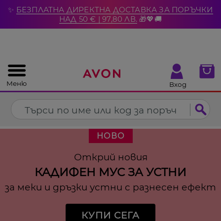
%
✨
БЕЗПЛАТНА ДИРЕКТНА ДОСТАВКА ЗА ПОРЪЧКИ
Затвори
НАД 50 € | 97,80 ЛВ.
🎁💖🚚
Меню
Вход
НОВО
Открий новия
КАДИФЕН МУС ЗА УСТНИ
за меки и дръзки устни с разнесен ефект
КУПИ СЕГА