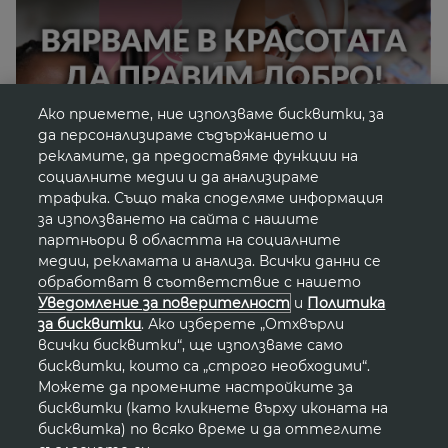
Ако приемете, ние използваме бисквитки, за
да персонализираме съдържанието и
рекламите, да предоставяме функции на
социалните медии и да анализираме
трафика. Също така споделяме информация
за използването на сайта с нашите
партньори в областта на социалните
медии, рекламата и анализа. Всички данни се
обработват в съответствие с нашето
Уведомление за поверителност
и
Политика
Новини от света на
за бисквитки
. Ако изберете „Отхвърли
всички бисквитки“, ще използваме само
красотата
бисквитки, които са „строго необходими“.
Можете да промените настройките за
бисквитки (като кликнете върху иконата на
бисквитка) по всяко време и да оттеглите