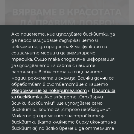
Ако приемете, ние използваме бисквитки, за
да персонализираме съдържанието и
рекламите, да предоставяме функции на
социалните медии и да анализираме
трафика. Също така споделяме информация
за използването на сайта с нашите
партньори в областта на социалните
медии, рекламата и анализа. Всички данни се
обработват в съответствие с нашето
Уведомление за поверителност
и
Политика
Новини от света на
за бисквитки
. Ако изберете „Отхвърли
всички бисквитки“, ще използваме само
красотата
бисквитки, които са „строго необходими“.
Можете да промените настройките за
бисквитки (като кликнете върху иконата на
бисквитка) по всяко време и да оттеглите