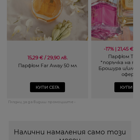
-17% | 21,45 €* / 
Парфюм TTA 
15,29 € / 29,90 лв.
*поръчка на п
Парфюм Far Away 50 мл
Брошура и/или 
оферт
КУПИ СЕГА
КУПИ СЕ
Плъзни, за да видиш промоциите ›
Налични намаления само този