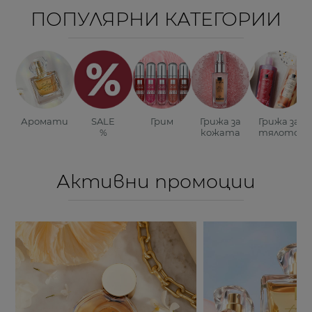
ПОПУЛЯРНИ КАТЕГОРИИ
Аромати
SALE
Грим
Грижа за
Грижа за
%
кожата
тялото
Активни промоции