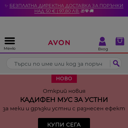
%
✨
БЕЗПЛАТНА ДИРЕКТНА ДОСТАВКА ЗА ПОРЪЧКИ
Затвори
НАД 50 € | 97,80 ЛВ.
🎁💖🚚
Меню
Вход
НОВО
Открий новия
КАДИФЕН МУС ЗА УСТНИ
за меки и дръзки устни с разнесен ефект
КУПИ СЕГА