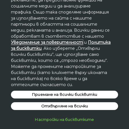
социалните медии и да анализираме
трафика. Също така споделяме информация
за използването на сайта с нашите
партньори в областта на социалните
медии, рекламата и анализа. Всички данни се
обработват в съответствие с нашето
Уведомление за поверителност
и
Политика
за бисквитки
. Ако изберете „Отхвърли
всички бисквитки“, ще използваме само
бисквитки, които са „строго необходими“.
Можете да промените настройките за
бисквитки (като кликнете върху иконата
на бисквитка) по всяко време и да
оттеглите съгласието си.
Приемане на всички бисквитки
Отхвърляне на всички
Настройки на бисквитките