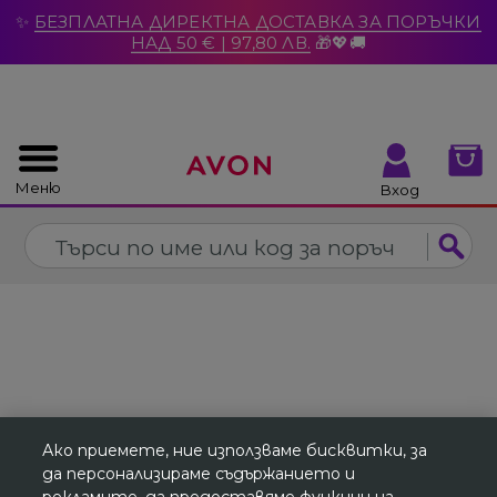
%
✨
БЕЗПЛАТНА ДИРЕКТНА ДОСТАВКА ЗА ПОРЪЧКИ
Затвори
НАД 50 € | 97,80 ЛВ.
🎁💖🚚
Меню
Вход
Ако приемете, ние използваме бисквитки, за
да персонализираме съдържанието и
рекламите, да предоставяме функции на