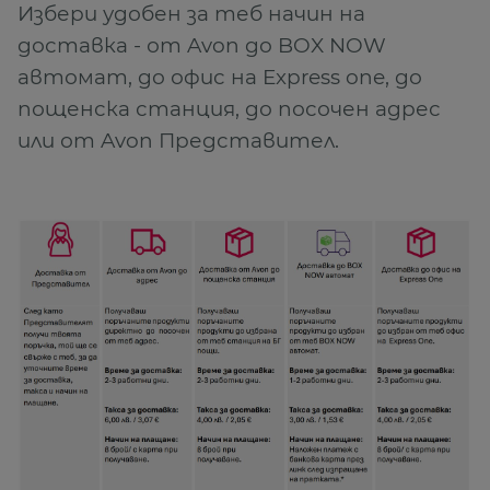
Избери удобен за теб начин на
доставка - от Avon до BOX NOW
автомат, до офис на Express one, до
пощенска станция, до посочен адрес
или от Avon Представител.