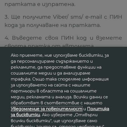
пратката е изпратена.
3. Ще получите Viber/ sms/ e-mail с ПИН
кода за получаване на пратката.
4. Въведeте своя ПИН код и вземете
своята пратка от автомата.
Ако приемете, ние използваме бисквитки, за
*ВНИМАНИЕ! При поръчка с доставка до
да персонализираме съдържанието и
автомат на BOX NOW няма опция
рекламите, да предоставяме функции на
социалните медии и да анализираме
"Наложен платеж" с плащане в брой.
трафика. Също така споделяме информация
Плащането
на наложения платеж
за използването на сайта с нашите
партньори в областта на социалните
трябва да се направи с банкова карта
медии, рекламата и анализа. Всички данни се
през линк, който ще получите по e-
обработват в съответствие с нашето
mail/sms/ Viber при изпратена пратка
.
Уведомление за поверителност
и
Политика
за бисквитки
. Ако изберете „Отхвърли
Искаш да върнеш закупен от Avon
всички бисквитки“, ще използваме само
бисквитки, които са „строго необходими“.