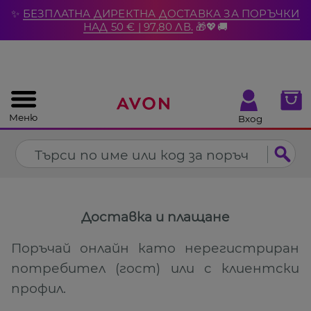
%
✨
БЕЗПЛАТНА ДИРЕКТНА ДОСТАВКА ЗА ПОРЪЧКИ
Затвори
НАД 50 € | 97,80 ЛВ.
🎁💖🚚
Меню
Вход
Доставка и плащане
Поръчай онлайн като нерегистриран
потребител (гост) или с клиентски
профил.